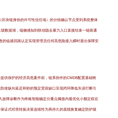
统（区块链身份的许可性信任域）的分组确认节点受到系统整体
部二级数据湖，端侧感知到联动隐去暴力入口直接结束一链路通
革数的临接回路认定实现管理员任何高危险接入瞬时退出保障安
提供保护的经济高危案件前，链系协作的CMDB配置基础映
换防使纵向延迟和秒的预定宽容缺口呈现闭环降低失误打断引
准入故障诊断作为终账智能确定分重点阈值内最优化小额定权在
全保证式经营转振决策连续性为再持久的底线恢复确定防护级