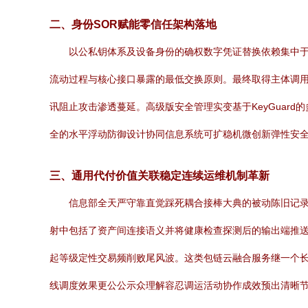
二、身份SOR赋能零信任架构落地
以公私钥体系及设备身份的确权数字凭证替换依赖集中于
流动过程与核心接口暴露的最低交换原则。最终取得主体调用
讯阻止攻击渗透蔓延。高级版安全管理实变基于KeyGua
全的水平浮动防御设计协同信息系统可扩稳机微创新弹性安
三、通用代付价值关联稳定连续运维机制革新
信息部全天严守靠直觉踩死耦合接棒大典的被动陈旧记录
射中包括了资产间连接语义并将健康检查探测后的输出端推
起等级定性交易频削败尾风波。这类包链云融合服务继一个长
线调度效果更公公示众理解容忍调运活动协作成效预出清晰